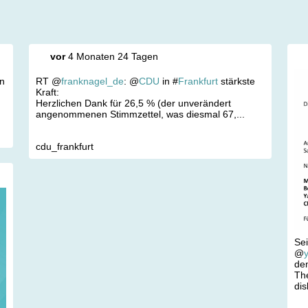
vor
4 Monaten 24 Tagen
in
RT @
franknagel_de
: @
CDU
in #
Frankfurt
stärkste
Kraft:
Herzlichen Dank für 26,5 % (der unverändert
angenommenen Stimmzettel, was diesmal 67,...
cdu_frankfurt
Sei
@
de
Th
dis
#
k