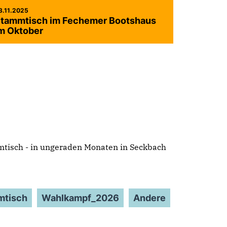
3.11.2025
tammtisch im Fechemer Bootshaus
m Oktober
mtisch - in ungeraden Monaten in Seckbach
mtisch
Wahlkampf_2026
Andere