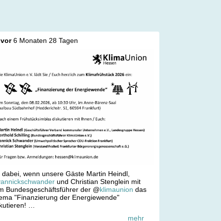
vor
6 Monaten 28 Tagen
 dabei, wenn unsere Gäste Martin Heindl,
yannickschwander
und Christian Stenglein mit
m Bundesgeschäftsführer der @
klimaunion
das
ema "Finanzierung der Energiewende"
kutieren!
mehr
lima
#
klimaschutz
#
kommunalwahl2026