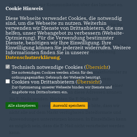
Möglichkeiten zur Kommunikation über das Internet an.
Cookie Hinweis
Diese Webseite verwendet Cookies, die notwendig
(1) Neben der rein informatorischen Nutzung unserer
sind, um die Webseite zu nutzen. Weiterhin
Webseite bieten wir verschiedene Leistungen an, die Sie
verwenden wir Dienste von Drittanbietern, die uns
bei Interesse nutzen können. Dazu müssen Sie in der
helfen, unser Webangebot zu verbessern (Website-
Optmierung). Für die Verwendung bestimmter
Regel personenbezogene Daten angeben, die wir zur
Dienste, benötigen wir Ihre Einwilligung. Ihre
Erbringung der jeweiligen Leistung nutzen und für die die
Einwilligung können Sie jederzeit widerrufen. Weitere
zuvor genannten Grundsätze zur Datenverarbeitung
Informationen finden Sie in unserer
Datenschutzerklärung
.
gelten.
Technisch notwendige Cookies (
Übersicht
)
Für die Kommunikation bitten wir das Kontaktformular zu
Die notwendigen Cookies werden allein für den
ordnungsgemäßen Gebrauch der Webseite benötigt.
verwenden. Darüberhinaus finden Sie in unserem
Cookies von Drittanbietern (
Übersicht
)
Internetangebot u.U. weitere E-Mail-Adressen einzelner
Zur Optimierung unserer Webseite binden wir Dienste und
Stellen oder Personen. Auch an diese Adressen können
Angebote von Drittanbietern ein.
Sie E-Mails senden. Möchten Sie E-Mails mit
Dateianhängen senden, so beachten Sie bitte, dass wir
Alle akzeptieren
Auswahl speichern
nicht alle auf dem Markt verfügbaren Dateiformate und
Anwendungen unterstützen können. In Einzelfällen kann
es möglich sein, dass die E-Mail nicht verarbeitet werden
kann.